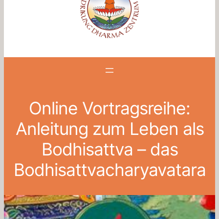
Online Vortragsreihe:
Anleitung zum Leben als
Bodhisattva – das
Bodhisattvacharyavatara