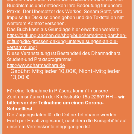
Buddhismus und entdecken ihre Bedeutung für unsere
Praxis. Der Übersetzer des Werkes, Sonam Spitz, wird
Impulse für Diskussionen geben und die Textstellen mit
weiterem Kontext versehen.
Das Buch kann als Grundlage hier erworben werden:
https://drikung-aachen.de/shop/buecher/edition-garchen-
stiftung/die-grossen-drikung-unterweisungen-an-die-
versammlung/
Diese Veranstaltung ist Bestandteil des Dharmadhara
Studien-und Praxisprogramms.
http://www.dharmadhara.de
Gebühr: Mitglieder 10,00€, Nicht-Mitglieder
13,00 €
Für eine Teilnahme in Präsenz komm‘ in unsere
Zentrumsrräume in der Kreisstraße 15a 22607 HH –
wir
bitten vor der Teilnahme um einen Corona-
Schnelltest
.
Die Zugangsdaten für die Online-Teilnhame werden
Euch per Email zugesandt, nachdem die Kursgebühr auf
unserem Vereinskonto eingegangen ist.