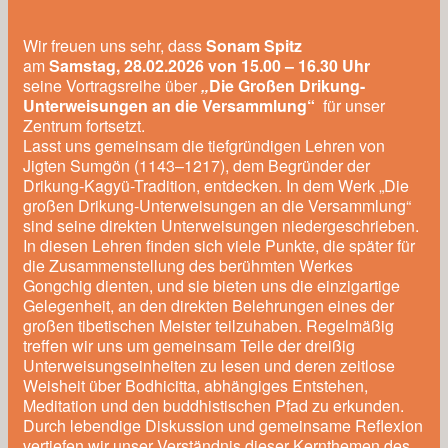
Wir freuen uns sehr, dass
Sonam Spitz
am
Samstag, 28.02.2026 von 15.00 – 16.30 Uhr
seine Vortragsreihe über
„
Die Großen Drikung-
Unterweisungen an die Versammlung“
für unser
Zentrum fortsetzt.
Lasst uns gemeinsam die tiefgründigen Lehren von
Jigten Sumgön (1143–1217), dem Begründer der
Drikung-Kagyü-Tradition, entdecken. In dem Werk „Die
großen Drikung-Unterweisungen an die Versammlung“
sind seine direkten Unterweisungen niedergeschrieben.
In diesen Lehren finden sich viele Punkte, die später für
die Zusammenstellung des berühmten Werkes
Gongchig dienten, und sie bieten uns die einzigartige
Gelegenheit, an den direkten Belehrungen eines der
großen tibetischen Meister teilzuhaben. Regelmäßig
treffen wir uns um gemeinsam Teile der dreißig
Unterweisungseinheiten zu lesen und deren zeitlose
Weisheit über Bodhicitta, abhängiges Entstehen,
Meditation und den buddhistischen Pfad zu erkunden.
Durch lebendige Diskussion und gemeinsame Reflexion
vertiefen wir unser Verständnis dieser Kernthemen des