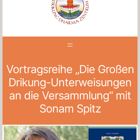
Vortragsreihe „Die Großen
Drikung-Unterweisungen
an die Versammlung“ mit
Sonam Spitz